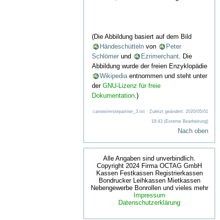
(Die Abbildung basiert auf dem Bild
Händeschütteln
von
Peter
Schlömer
und
Ezrimerchant
. Die
Abbildung wurde der freien Enzyklopädie
Wikipedia
entnommen und steht unter
der
GNU-Lizenz für freie
Dokumentation
.)
canowi/erstepartner_3.txt
· Zuletzt geändert: 2020/05/01
19:43 (Externe Bearbeitung)
Nach oben
Alle Angaben sind unverbindlich.
Copyright 2024 Firma OCTAG GmbH
Kassen Festkassen Registrierkassen
Bondrucker Leihkassen Mietkassen
Nebengewerbe Bonrollen und vieles mehr
Impressum
Datenschutzerklärung