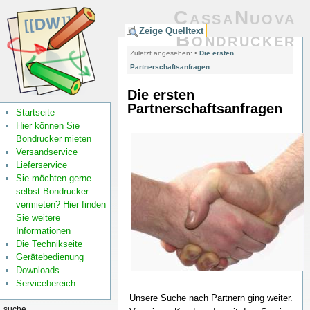
CassaNuova
Zeige Quelltext
Bondrucker
Zuletzt angesehen:
•
Die ersten
Partnerschaftsanfragen
Die ersten
Partnerschaftsanfragen
Startseite
Hier können Sie
Bondrucker mieten
Versandservice
Lieferservice
Sie möchten gerne
selbst Bondrucker
vermieten? Hier finden
Sie weitere
Informationen
Die Technikseite
Gerätebedienung
Downloads
Servicebereich
Unsere Suche nach Partnern ging weiter.
suche